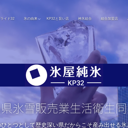
ライド32
氷の由来
KP32と旨い店
神氷組合
組合加盟店
川県氷雪販売業生活衛生同
のひとつとして歴史深い県だからこそ産み出せる氷